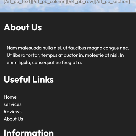
[/et_pb_text][/et_pb_column][/et_pb_row][/et_pb_section]
About Us
Nam malesuada nulla nisi, ut faucibus magna congue nec.
Ut libero tortor, tempus at auctor in, molestie at nisi. In
enim ligula, consequat eu feugiat a.
Useful Links
Home
services
Reviews
About Us
Information