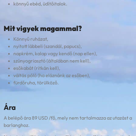
könnyű ebéd, üdítőitalok.
Mit vigyek magammal?
Könnyű ruházat,
nyitott lábbeli (szandál, papucs),
napkrém, kalap vagy kendő (nap ellen),
szúnyogriasztó (általában nem kell),
esőkabát (ritkán kell),
váltás póló (ha eláznánk az esőben),
fürdőruha, törülköző.
Ára
A belépő ára 89 USD /fő, mely nem tartalmazza az utazást a
barlanghoz.