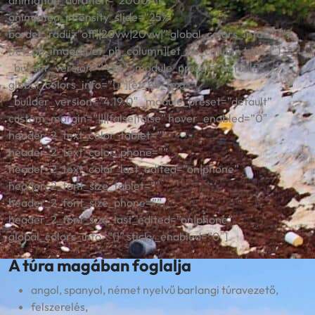
animation_duration=”2000ms”
animation_intensity_slide=”25%”
border_radii=”off||20vw|20vw|” global_colors_info=”{}”]
[/et_pb_image][/et_pb_column][et_pb_column type=”1_2″
_builder_version=”4.16″ _module_preset=”default”
global_colors_info=”{}”][et_pb_text
_builder_version=”4.19.0″ _module_preset=”default”
custom_margin=”||||false|false” hover_enabled=”0″
header_2_text_color_tablet=””
header_2_text_color_phone=””
header_2_text_color_last_edited=”on|phone”
header_2_font_size_tablet=””
header_2_font_size_phone=””
header_2_font_size_last_edited=”on|phone”
global_colors_info=”{}” sticky_enabled=”0″]
A túra magában foglalja
angol, spanyol, német nyelvű barlangi túravezető,
felszerelés,