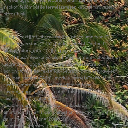
A rendhagyó túrához neoprén ruhát, mentőmellényt,
sisakot, fejlámpát és természetesen képzett túravezetőt
biztosítunk.
[/et_pb_text][/et_pb_column][et_pb_column type=”1_2″
_builder_version=”4.16″ _module_preset=”default”
global_colors_info=”{}”][et_pb_image
src=”https://mexikonyaralas.hu/wp-content/uploads/Rio-
Secreto-barlangtura-web.jpg” alt=”Rio Secreto
barlangtúra” title_text=”Rio-Secreto-barlangtura-web”
_builder_version=”4.16″ _module_preset=”default”
custom_margin=”-50px|-20vw|||false|false”
custom_margin_tablet=”auto||||false|false”
custom_margin_phone=””
custom_margin_last_edited=”on|desktop”
animation_style=”slide” animation_direction=”right”
animation_duration=”2000ms”
animation_intensity_slide=”25%”