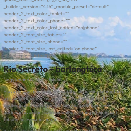
_builder_version=”4.16″ _module_preset=”default”
header_2_text_color_tablet=””
header_2_text_color_phone=””
header_2_text_color_last_edited=”on|phone”
header_2_font_size_tablet=””
header_2_font_size_phone=””
header_2_font_size_last_edited=”on|phone”
global_colors_info=”{}”]
Rio Secreto
–
barlangtúra
Nagy kaland a Titkos-folyón.
Playa del Carmen üdülővárosától csak néhány kilométerre,
a dzsungel közepén nyíló sok ezer cseppkövet rejtő
barlangban először gyalogosan, majd a langyos
vizű
barlangi tavakban úszva csodálhatjuk meg a természet
többmillió éves múzeumát.