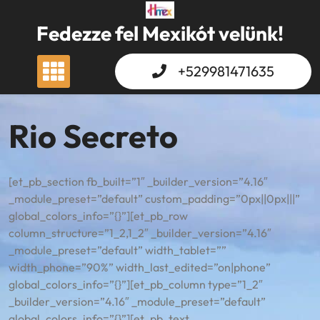
Skip
to
Fedezze fel Mexikót velünk!
content
+529981471635
Rio Secreto
[et_pb_section fb_built=”1″ _builder_version=”4.16″
_module_preset=”default” custom_padding=”0px||0px|||”
global_colors_info=”{}”][et_pb_row
column_structure=”1_2,1_2″ _builder_version=”4.16″
_module_preset=”default” width_tablet=””
width_phone=”90%” width_last_edited=”on|phone”
global_colors_info=”{}”][et_pb_column type=”1_2″
_builder_version=”4.16″ _module_preset=”default”
global_colors_info=”{}”][et_pb_text