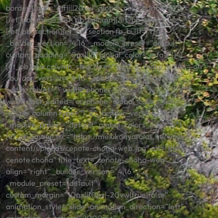
border_radii=”off||||20vw” global_colors_info=”{}”]
[/et_pb_image][/et_pb_column][/et_pb_row]
[/et_pb_section][et_pb_section fb_built=”1″
_builder_version=”4.16″ _module_preset=”default”
custom_padding=”0px|||||” global_colors_info=”{}”]
[et_pb_row column_structure=”1_2,1_2″ make_equal=”on”
_builder_version=”4.16″ _module_preset=”default”
width_tablet=”” width_phone=”90%”
width_last_edited=”on|phone” global_colors_info=”{}”]
[et_pb_column type=”1_2″ _builder_version=”4.16″
_module_preset=”default” global_colors_info=”{}”]
[et_pb_image src=”https://mexikonyaralas.hu/wp-
content/uploads/cenote-choha-web.jpg” alt=”Rio Secreto:
cenote choha” title_text=”cenote-choha-web”
align=”right” _builder_version=”4.16″
_module_preset=”default”
custom_margin=”10px||10px|-20vw|true|false”
animation_style=”slide” animation_direction=”left”