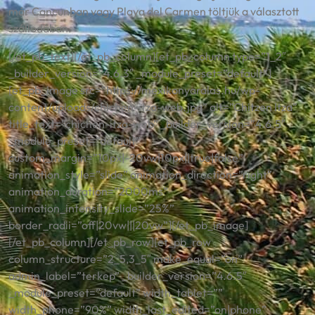
már Cancunban vagy Playa del Carmen töltjük a választott
szállodában.
[/et_pb_text][/et_pb_column][et_pb_column type=”1_2″
_builder_version=”4.6.3″ _module_preset=”default”]
[et_pb_image src=”https://mexikonyaralas.hu/wp-
content/uploads/chichen-itza-web.jpg” alt=”Chitzen Itza”
title_text=”chichen-itza-web” _builder_version=”4.6.5″
_module_preset=”default”
custom_margin=”10px|-20vw|10px||true|false”
animation_style=”slide” animation_direction=”right”
animation_duration=”2000ms”
animation_intensity_slide=”25%”
border_radii=”off|20vw|||20vw”][/et_pb_image]
[/et_pb_column][/et_pb_row][et_pb_row
column_structure=”2_5,3_5″ make_equal=”on”
admin_label=”terkep” _builder_version=”4.6.5″
_module_preset=”default” width_tablet=””
width_phone=”90%” width_last_edited=”on|phone”