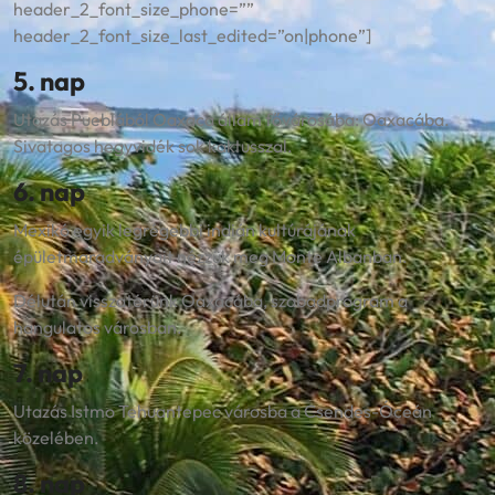
header_2_font_size_phone=””
header_2_font_size_last_edited=”on|phone”]
5. nap
Utazás Pueblából Oaxaca állam fővárosába: Oaxacába.
Sivatagos hegyvidék sok kaktusszal.
6. nap
Mexikó egyik legrégebbi indián kultúrájának
épületmaradványait nézzük meg Monte Albanban.
Délután visszatérünk Oaxacába, szabadprogram a
hangulatos városban.
7. nap
Utazás Istmo Tehuantepec városba a Csendes-Óceán
közelében.
8. nap