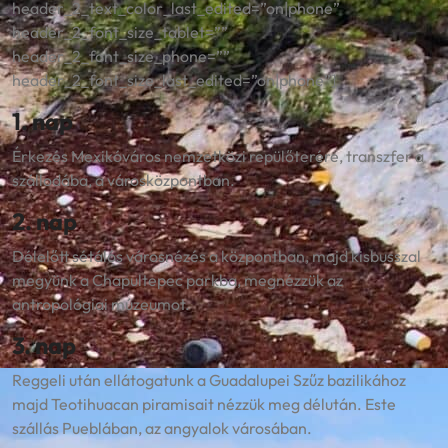
header_2_text_color_last_edited=”on|phone”
header_2_font_size_tablet=””
header_2_font_size_phone=””
header_2_font_size_last_edited=”on|phone”]
1. nap
Érkezés Mexikóváros nemzetközi repülőterére, transzfer a
szállodába, a városközpontban.
2. nap
Délelőtt sétálós városnézés a központban, majd kisbusszal
megyünk a Chapultepec parkba, megnézzük az
antropológiai múzeumot.
3. nap
Reggeli után ellátogatunk a Guadalupei Szűz bazilikához
majd Teotihuacan piramisait nézzük meg délután. Este
szállás Pueblában, az angyalok városában.