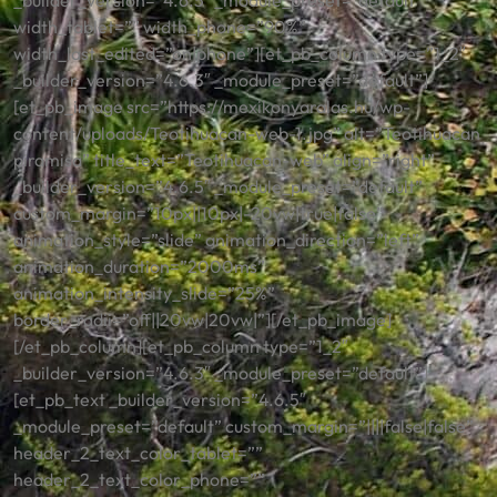
_builder_version=”4.6.5″ _module_preset=”default”
width_tablet=”” width_phone=”90%”
width_last_edited=”on|phone”][et_pb_column type=”1_2″
_builder_version=”4.6.3″ _module_preset=”default”]
[et_pb_image src=”https://mexikonyaralas.hu/wp-
content/uploads/Teotihuacan-web-1.jpg” alt=”Teotihuacan
piramisa” title_text=”Teotihuacan-web” align=”right”
_builder_version=”4.6.5″ _module_preset=”default”
custom_margin=”10px||10px|-20vw|true|false”
animation_style=”slide” animation_direction=”left”
animation_duration=”2000ms”
animation_intensity_slide=”25%”
border_radii=”off||20vw|20vw|”][/et_pb_image]
[/et_pb_column][et_pb_column type=”1_2″
_builder_version=”4.6.3″ _module_preset=”default”]
[et_pb_text _builder_version=”4.6.5″
_module_preset=”default” custom_margin=”||||false|false”
header_2_text_color_tablet=””
header_2_text_color_phone=””