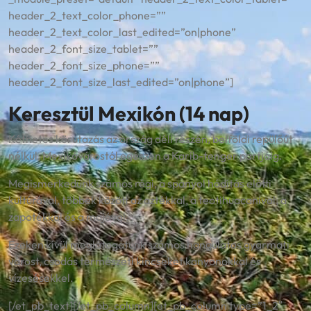
header_2_text_color_phone=””
header_2_text_color_last_edited=”on|phone”
header_2_font_size_tablet=””
header_2_font_size_phone=””
header_2_font_size_last_edited=”on|phone”]
Keresztül Mexikón (14 nap)
Kéthetes körutazás az ország déli részén, belföldi repülőút
nélkül, Mexikóvárostól egészen a Karib-tenger partjáig.
Megismerkedünk számos régi, a spanyol hódítás előtti
kultúrával, többek között az aztékkal, a teotihuacanival, a
zapotékkal és a majával.
Ezeken kívül meglátogatunk számos hangulatos gyarmati
várost, csodás természeti kincseket kanyonokkal és
vízesésekkel.
[/et_pb_text][/et_pb_column][et_pb_column type=”1_2″