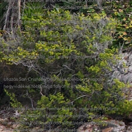
width_last_edited=”on|phone”][et_pb_column type=”4_4″
_builder_version=”4.6.3″ _module_preset=”default”]
[et_pb_text _builder_version=”4.6.5″
_module_preset=”default” header_2_text_color_tablet=””
header_2_text_color_phone=””
header_2_text_color_last_edited=”on|phone”
header_2_font_size_tablet=””
header_2_font_size_phone=””
header_2_font_size_last_edited=”on|phone”]
9. nap
Utazás San Cristobalból Palenque-be a chiapasi
hegyvidéken több maja falvat is érintve.
10. nap
Látogatás Palenque romterületére, megnézzük a Vörös
Királynő sírhelyét, a feliratok templomát, majd a
múzeumban Pakal uralkodó sírhelyének másolatát. Ezután
felkeresünk egy környékbeli vízesést.