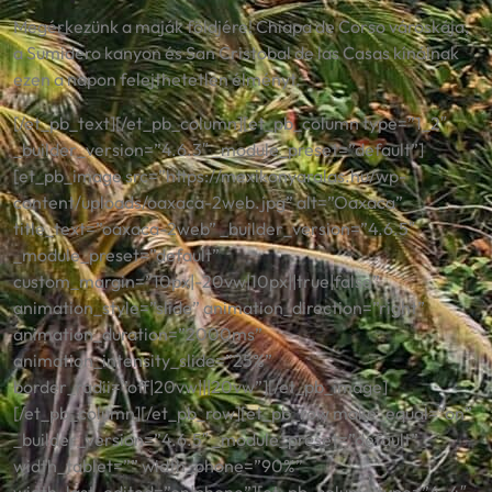
Megérkezünk a maják földjére! Chiapa de Corso városkája,
a Sumidero kanyon és San Cristobal de las Casas kínálnak
ezen a napon felejthetetlen élményt.
[/et_pb_text][/et_pb_column][et_pb_column type=”1_2″
_builder_version=”4.6.3″ _module_preset=”default”]
[et_pb_image src=”https://mexikonyaralas.hu/wp-
content/uploads/oaxaca-2web.jpg” alt=”Oaxaca”
title_text=”oaxaca-2web” _builder_version=”4.6.5″
_module_preset=”default”
custom_margin=”10px|-20vw|10px||true|false”
animation_style=”slide” animation_direction=”right”
animation_duration=”2000ms”
animation_intensity_slide=”25%”
border_radii=”off|20vw|||20vw”][/et_pb_image]
[/et_pb_column][/et_pb_row][et_pb_row make_equal=”on”
_builder_version=”4.6.5″ _module_preset=”default”
width_tablet=”” width_phone=”90%”