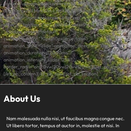
content/uploads/mexikonkeresztul-terkep.jpg”
alt=”Keresztül Mexikón – térkép a körutazásról”
title_text=”mexikonkeresztul-terkep”
show_in_lightbox=”on” _builder_version=”4.6.5″
_module_preset=”default”
custom_margin=”10px||10px||true|false”
animation_style=”slide” animation_direction=”right”
animation_duration=”2000ms”
animation_intensity_slide=”25%”
border_radii=”on|20vw|20vw|20vw|20vw”][/et_pb_image]
[/et_pb_column][/et_pb_row][/et_pb_section]
About Us
Nam malesuada nulla nisi, ut faucibus magna congue nec.
Ut libero tortor, tempus at auctor in, molestie at nisi. In