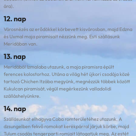
ára).
12. nap
Városnézés az erődökkel körbevett kisvárosban, majd Edzna
és Uxmal maja piramisait nézzünk meg. Esti szállásunk
Meridában van.
13. nap
Meridából Izmalaba utazunk, a maja piramisra épült
ferences kolostorhoz. Utána a világ hét újkori csodája közé
tartozó Chichen Itzába megyünk, megnézzük többek között
Kukulcan piramisát, végül megérkezünk valladolidi
szálláshelyünkre.
14. nap
Szállásunkat elhagyva Coba romterületéhez utazunk. A
dzsungelben fekvő romokat kerékpárral járjuk körbe, majd
Tulum csodás tengerparti romjait látogatjuk meg. Az estét