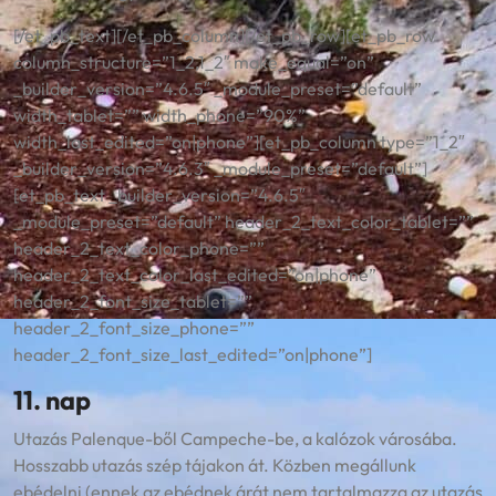
[/et_pb_text][/et_pb_column][/et_pb_row][et_pb_row
column_structure=”1_2,1_2″ make_equal=”on”
_builder_version=”4.6.5″ _module_preset=”default”
width_tablet=”” width_phone=”90%”
width_last_edited=”on|phone”][et_pb_column type=”1_2″
_builder_version=”4.6.3″ _module_preset=”default”]
[et_pb_text _builder_version=”4.6.5″
_module_preset=”default” header_2_text_color_tablet=””
header_2_text_color_phone=””
header_2_text_color_last_edited=”on|phone”
header_2_font_size_tablet=””
header_2_font_size_phone=””
header_2_font_size_last_edited=”on|phone”]
11. nap
Utazás Palenque-ből Campeche-be, a kalózok városába.
Hosszabb utazás szép tájakon át. Közben megállunk
ebédelni (ennek az ebédnek árát nem tartalmazza az utazás