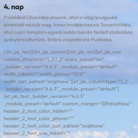
4. nap
Pueblából Cholulába utazunk, ahol a világ lenagyobb
piramisát nézzük meg. Innen továbbutazunk Tonantzitlába,
ahol a pici templom egyedi indián barokk festett stukkóiban
gyönyörködhetünk. Estére visszatérünk Pueblába.
[/et_pb_text][/et_pb_column][/et_pb_row][et_pb_row
column_structure=”1_2,1_2″ make_equal=”on”
_builder_version=”4.6.5″ _module_preset=”default”
width_tablet=”” width_phone=”90%”
width_last_edited=”on|phone”][et_pb_column type=”1_2″
_builder_version=”4.6.3″ _module_preset=”default”]
[et_pb_text _builder_version=”4.6.5″
_module_preset=”default” custom_margin=”||||false|false”
header_2_text_color_tablet=””
header_2_text_color_phone=””
header_2_text_color_last_edited=”on|phone”
header_2_font_size_tablet=””