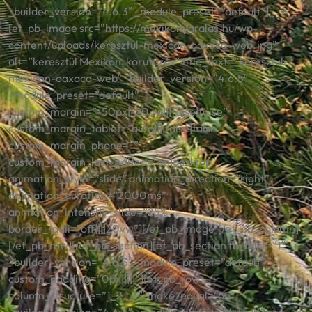
_builder_version=”4.6.3″ _module_preset=”default”]
[et_pb_image src=”https://mexikonyaralas.hu/wp-
content/uploads/keresztul-mexicon-oaxaca-web.jpg”
alt=”keresztül Mexikón, körutazás” title_text=”keresztul-
mexicon-oaxaca-web” _builder_version=”4.6.5″
_module_preset=”default”
custom_margin=”-50px|-20vw|||false|false”
custom_margin_tablet=”auto||||false|false”
custom_margin_phone=””
custom_margin_last_edited=”on|desktop”
animation_style=”slide” animation_direction=”right”
animation_duration=”2000ms”
animation_intensity_slide=”25%”
border_radii=”off||||20vw”][/et_pb_image][/et_pb_column]
[/et_pb_row][/et_pb_section][et_pb_section fb_built=”1″
_builder_version=”4.6.3″ _module_preset=”default”
custom_padding=”0px|||||”][et_pb_row
column_structure=”1_2,1_2″ make_equal=”on”