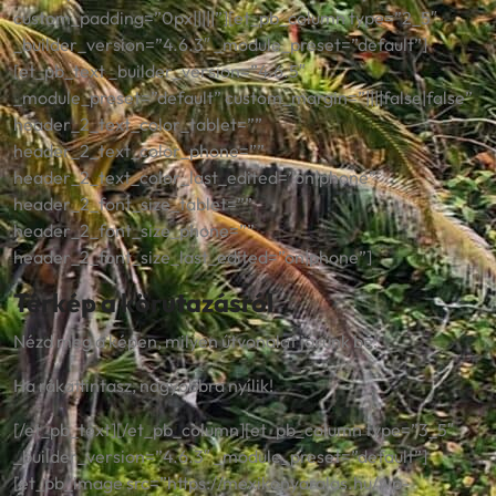
custom_padding=”0px|||||”][et_pb_column type=”2_5″
_builder_version=”4.6.3″ _module_preset=”default”]
[et_pb_text _builder_version=”4.6.5″
_module_preset=”default” custom_margin=”||||false|false”
header_2_text_color_tablet=””
header_2_text_color_phone=””
header_2_text_color_last_edited=”on|phone”
header_2_font_size_tablet=””
header_2_font_size_phone=””
header_2_font_size_last_edited=”on|phone”]
Térkép a körutazásról
Nézd meg a képen, milyen útvonalat járunk be!
Ha rákattintasz, nagyobbra nyílik!
[/et_pb_text][/et_pb_column][et_pb_column type=”3_5″
_builder_version=”4.6.3″ _module_preset=”default”]
[et_pb_image src=”https://mexikonyaralas.hu/wp-